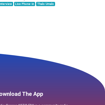
Interview
Live Phone-in
Thalo Umalo
ownload The App