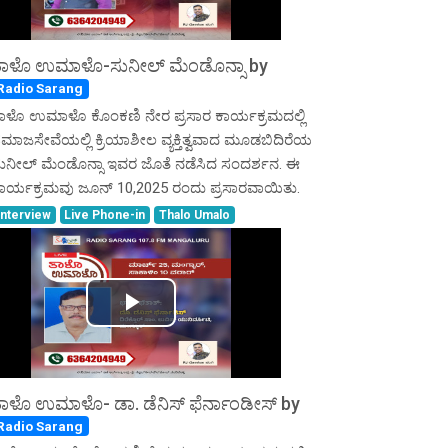
Video
ತಾಳೊ ಉಮಾಳೊ-ಸುನೀಲ್ ಮೆಂಡೊನ್ಸಾ by
Radio Sarang
ಾಳೊ ಉಮಾಳೊ ಕೊಂಕಣಿ ನೇರ ಪ್ರಸಾರ ಕಾರ್ಯಕ್ರಮದಲ್ಲಿ
ಮಾಜಸೇವೆಯಲ್ಲಿ ಕ್ರಿಯಾಶೀಲ ವ್ಯಕ್ತಿತ್ವವಾದ ಮೂಡಬಿದಿರೆಯ
ುನೀಲ್ ಮೆಂಡೊನ್ಸಾ ಇವರ ಜೊತೆ ನಡೆಸಿದ ಸಂದರ್ಶನ. ಈ
ಾರ್ಯಕ್ರಮವು ಜೂನ್ 10,2025 ರಂದು ಪ್ರಸಾರವಾಯಿತು.
Interview
Live Phone-in
Thalo Umalo
Play
Video
ಾಳೊ ಉಮಾಳೊ- ಡಾ. ಡೆನಿಸ್ ಫೆರ್ನಾಂಡೀಸ್ by
Radio Sarang