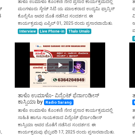
ತಾಳೊ ಉಮಾಳೊ ಕೊಂಕಣಿ ನೇರ ಪ್ರಸಾರ ಕಾರ್ಯಕ್ರಮದಲ್ಲಿ
ತ
್
ಮಂಗಳೂರು ಸ್ಕೇಟ್ ಸಿಟಿ ಯ ಮಾಲಕರಾದ ಉದ್ಯಮಿ ಫ್ರಾನ್ಸಿಸ್
ಮ
ೆ
ಕೊನ್ಸೆಸೊ ಅವರ ಜೊತೆ ನಡೆಸಿದ ಸಂದರ್ಶನ. ಈ
ವ
ಕಾರ್ಯಕ್ರಮವು ಏಪ್ರಿಲ್ 01, 2025 ರಂದು ಪ್ರಸಾರವಾಯಿತು.
ಅ
ಮ
Interview
Live Phone-in
Thalo Umalo
Play
Video
ತಾಳೊ ಉಮಾಳೊ- ವಿನ್ಸೆಂಟ್ ಫೆರ್ನಾಂಡೀಸ್
ತ
ಕಾಸ್ಸಿಯಾ by
Radio Sarang
ತಾಳೊ ಉಮಾಳೊ ಕೊಂಕಣಿ ನೇರ ಪ್ರಸಾರ ಕಾರ್ಯಕ್ರಮದಲ್ಲಿ
ತ
ಸಾಹಿತಿ ಹಾಗೂ ಗಾಯಕರಾದ ವಿನ್ಸೆಂಟ್ ಫೆರ್ನಾಂಡೀಸ್
ಕ
ಕಾಸ್ಸಿಯಾ ಅವರ ಜೊತೆಗೆ ನಡೆಸಿದ ಸಂದರ್ಶನ. ಈ
ಜ
1,
ಕಾರ್ಯಕ್ರಮವು ಫೆಬ್ರವರಿ 17, 2025 ರಂದು ಪ್ರಸಾರವಾಯಿತು.
ಕ