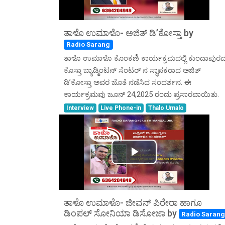
Video
ತಾಳೊ ಉಮಾಳೊ- ಅಜಿತ್ ಡಿ’ಕೋಸ್ತಾ by
Radio Sarang
ತಾಳೊ ಉಮಾಳೊ ಕೊಂಕಣಿ ಕಾರ್ಯಕ್ರಮದಲ್ಲಿ ಕುಂದಾಪುರ
ಕೊಸ್ತಾ ಬ್ಯಾಡ್ಮಿಂಟನ್ ಸೆಂಟರ್ ನ ಸ್ಥಾಪಕರಾದ ಅಜಿತ್
ಡಿ’ಕೋಸ್ತಾ ಅವರ ಜೊತೆ ನಡೆಸಿದ ಸಂದರ್ಶನ. ಈ
ಕಾರ್ಯಕ್ರಮವು ಜೂನ್ 24,2025 ರಂದು ಪ್ರಸಾರವಾಯಿತು.
Interview
Live Phone-in
Thalo Umalo
Play
Video
ತಾಳೊ ಉಮಾಳೊ- ಜೀವನ್ ಪಿರೇರಾ ಹಾಗೂ
ಡಿಂಪಲ್ ಸೋನಿಯಾ ಡಿಸೋಜಾ by
Radio Saran