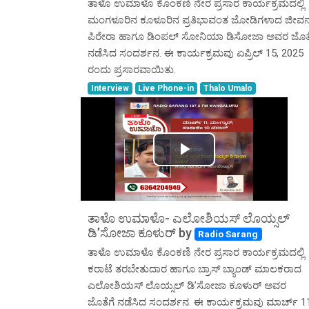
ತಾಳೊ ಉಮಾಳೊ ಕೊಂಕಣಿ ನೇರ ಪ್ರಸಾರ ಕಾರ್ಯಕ್ರಮದಲ್ಲಿ
ಮಂಗಳೂರಿನ ಕೂಳೂರಿನ ಪ್ರತಿಭಾವಂತ ಜೋಡಿಗಳಾದ ಜೀವನ
ಪಿರೇರಾ ಹಾಗೂ ಡಿಂಪಲ್ ಸೋನಿಯಾ ಡಿಸೋಜಾ ಅವರ ಜೊತ
ನಡೆಸಿದ ಸಂದರ್ಶನ. ಈ ಕಾರ್ಯಕ್ರಮವು ಏಪ್ರಿಲ್ 15, 2025
ರಂದು ಪ್ರಸಾರವಾಯಿತು.
Interview
Live Phone-in
Thalo Umalo
Play
Video
ತಾಳೊ ಉಮಾಳೊ- ಎಲೋಶಿಯಸ್ ಲೊಯ್ಸಲ್
ಡಿ’ಸೋಜಾ ಕೂಳುರ್ by
Radio Sarang
ತಾಳೊ ಉಮಾಳೊ ಕೊಂಕಣಿ ನೇರ ಪ್ರಸಾರ ಕಾರ್ಯಕ್ರಮದಲ್ಲಿ
ಕರಾಟೆ ತರಬೇತುದಾರ ಹಾಗೂ ಬ್ರಾಸ್ ಬ್ಯಾಂಡ್ ಮಾಲಕರಾದ
ಎಲೋಶಿಯಸ್ ಲೊಯ್ಸಲ್ ಡಿ’ಸೋಜಾ ಕೂಳುರ್ ಅವರ
ಜೊತೆಗೆ ನಡೆಸಿದ ಸಂದರ್ಶನ. ಈ ಕಾರ್ಯಕ್ರಮವು ಮಾರ್ಚ್ 1