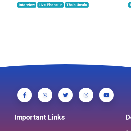
Interview
Live Phone-in
Thalo Umalo
Important Links
D