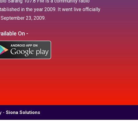
dio Sarang 107.8 FM is a community radio
tablished in the year 2009. It went live officially
 September 23, 2009.
ailable On -
y -
Siona Solutions