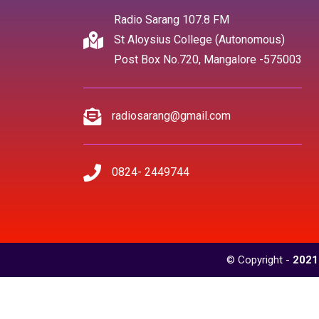
Radio Sarang 107.8 FM
St Aloysius College (Autonomous)
Post Box No.720, Mangalore -575003
radiosarang@gmail.com
0824- 2449744
© Copyright -
2021