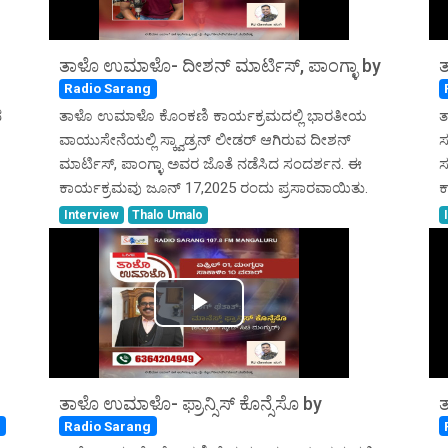
Video
ತಾಳೊ ಉಮಾಳೊ- ದೀಶನ್ ಮಾರ್ಟಿಸ್, ಪಾಂಗ್ಳಾ by
Radio Sarang
ದ
ತಾಳೊ ಉಮಾಳೊ ಕೊಂಕಣಿ ಕಾರ್ಯಕ್ರಮದಲ್ಲಿ ಭಾರತೀಯ
ತ
ವಾಯುಸೇನೆಯಲ್ಲಿ ಸ್ಕ್ವಾಡ್ರನ್ ಲೀಡರ್ ಆಗಿರುವ ದೀಶನ್
ಸ
ಮಾರ್ಟಿಸ್, ಪಾಂಗ್ಳಾ ಅವರ ಜೊತೆ ನಡೆಸಿದ ಸಂದರ್ಶನ. ಈ
ಸ
ಕಾರ್ಯಕ್ರಮವು ಜೂನ್ 17,2025 ರಂದು ಪ್ರಸಾರವಾಯಿತು.
ಕ
Interview
Thalo Umalo
Play
Video
ತಾಳೊ ಉಮಾಳೊ- ಫ್ರಾನ್ಸಿಸ್ ಕೊನ್ಸೆಸೊ by
ತ
g
Radio Sarang