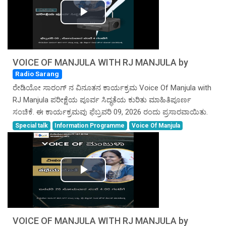
Play
Video
VOICE OF MANJULA WITH RJ MANJULA by
Radio Sarang
ರೇಡಿಯೋ ಸಾರಂಗ್ ನ ವಿನೂತನ ಕಾರ್ಯಕ್ರಮ Voice Of Manjula with
RJ Manjula ಪರೀಕ್ಷೆಯ ಪೂರ್ವ ಸಿದ್ಧತೆಯ ಕುರಿತು ಮಾಹಿತಿಪೂರ್ಣ
ಸಂಚಿಕೆ. ಈ ಕಾರ್ಯಕ್ರಮವು ಫೆಬ್ರವರಿ 09, 2026 ರಂದು ಪ್ರಸಾರವಾಯಿತು.
Special talk
Information Programme
Voice Of Manjula
Play
Video
VOICE OF MANJULA WITH RJ MANJULA by