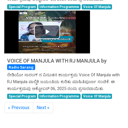
Special Program
Information Programme
Voice Of Manjula
Play
Video
VOICE OF MANJULA WITH RJ MANJULA by
Radio Sarang
ರೇಡಿಯೋ ಸಾರಂಗ್ ನ ವಿನೂತನ ಕಾರ್ಯಕ್ರಮ Voice Of Manjula with
RJ Manjula ವಾಲ್ಮಿಕಿ ಜಯಂತಿಯ ಕುರಿತು ಮಾಹಿತಿಪೂರ್ಣ ಸಂಚಿಕೆ. ಈ
ಕಾರ್ಯಕ್ರಮವು ಅಕ್ಟೋಬರ್ 06, 2025 ರಂದು ಪ್ರಸಾರವಾಯಿತು.
Special Program
Information Programme
Voice Of Manjula
« Previous
Next »