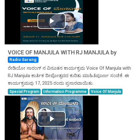
Play
Video
VOICE OF MANJULA WITH RJ MANJULA by
Radio Sarang
ರೇಡಿಯೋ ಸಾರಂಗ್ ನ ವಿನೂತನ ಕಾರ್ಯಕ್ರಮ Voice Of Manjula with
RJ Manjula ಕಾರ್ತಿಕ ದೀಪೋತ್ಸವದ ಕುರಿತು ಮಾಹಿತಿಪೂರ್ಣ ಸಂಚಿಕೆ. ಈ
ಕಾರ್ಯಕ್ರಮವು 17, 2025 ರಂದು ಪ್ರಸಾರವಾಯಿತು.
Special Program
Information Programme
Voice Of Manjula
Play