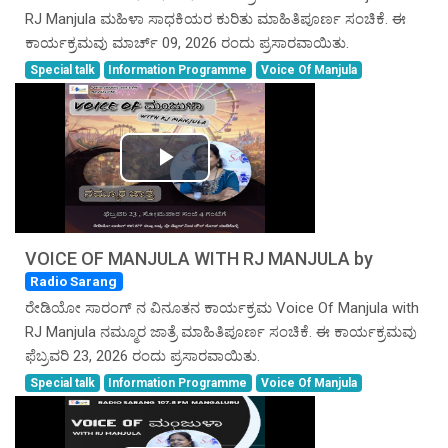
RJ Manjula ಮಹಿಳಾ ಸಾಧಕಿಯರ ಕುರಿತು ಮಾಹಿತಿಪೂರ್ಣ ಸಂಚಿಕೆ. ಈ
ಕಾರ್ಯಕ್ರಮವು ಮಾರ್ಚ್ 09, 2026 ರಂದು ಪ್ರಸಾರವಾಯಿತು.
Special talk
Information Programme
Voice Of Manjula
Play
Video
VOICE OF MANJULA WITH RJ MANJULA by
Radio Sarang
ರೇಡಿಯೋ ಸಾರಂಗ್ ನ ವಿನೂತನ ಕಾರ್ಯಕ್ರಮ Voice Of Manjula with
RJ Manjula ನಮ್ಮೂರ ಜಾತ್ರೆ ಮಾಹಿತಿಪೂರ್ಣ ಸಂಚಿಕೆ. ಈ ಕಾರ್ಯಕ್ರಮವು
ಫೆಬ್ರವರಿ 23, 2026 ರಂದು ಪ್ರಸಾರವಾಯಿತು.
Special talk
Information Programme
Voice Of Manjula